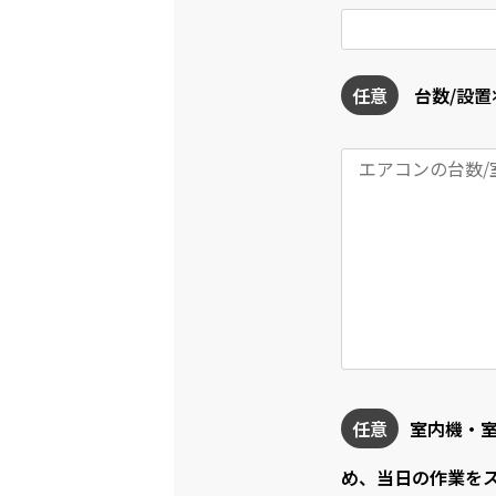
任意
台数/設置
任意
室内機・
め、当日の作業を