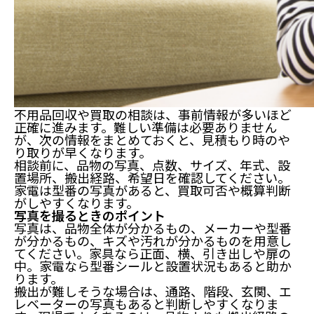
不用品回収や買取の相談は、事前情報が多いほど
正確に進みます。難しい準備は必要ありません
が、次の情報をまとめておくと、見積もり時のや
り取りが早くなります。
相談前に、品物の写真、点数、サイズ、年式、設
置場所、搬出経路、希望日を確認してください。
家電は型番の写真があると、買取可否や概算判断
がしやすくなります。
写真を撮るときのポイント
写真は、品物全体が分かるもの、メーカーや型番
が分かるもの、キズや汚れが分かるものを用意し
てください。家具なら正面、横、引き出しや扉の
中。家電なら型番シールと設置状況もあると助か
ります。
搬出が難しそうな場合は、通路、階段、玄関、エ
レベーターの写真もあると判断しやすくなりま