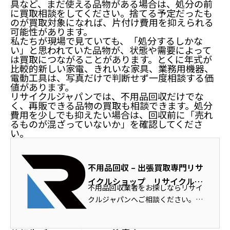
具など、まだ使える品物がある場合は、処分の前
に買取相談をしてください。捨てる予定だったも
のが買取対象になれば、片付け費用を抑えられる
可能性があります。
私たちが現場で見ていても、「処分するしかな
い」と思われていた品物が、状態や需要によって
は買取につながることがあります。とくに年式が
比較的新しい家電、きれいな家具、業務用機器、
電動工具は、写真だけで判断せず一度相談する価
値があります。
リサイクルジャパンでは、不用品回収だけでな
く、再販できる品物の買取も相談できます。処分
費用を少しでも抑えたい場合は、回収前に「売れ
るものが混ざっていないか」を確認してくださ
い。
不用品回収 – 出張買取専門リサ
イクルショップ リサイクルジ
不用品回収業者をお探しならリサイ
ャパン
クルジャパンへご相談ください。冷
蔵庫・洗濯機・ソファ・ベッド以外
の家具・家電をはじめ、オフィス家