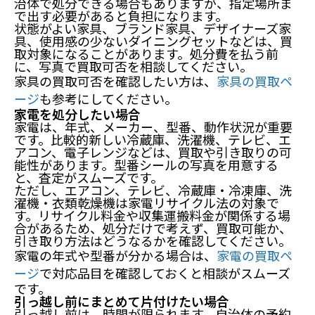
治体で処分できる場合もありますが、指定場所ま
で出す必要があると負担になります。
状態がよい家具、ブランド家具、デザイナーズ家
具、使用感の少ないダイニングセットなどは、買
取対象になることがあります。処分費を払う前
に、写真で買取可否を相談してください。
家具の買取可否を確認したい方は、
家具の買取ペ
ージ
も参考にしてください。
家電を処分したい場合
家電は、年式、メーカー、型番、動作状況が重要
です。比較的新しい冷蔵庫、洗濯機、テレビ、エ
アコン、電子レンジなどは、買取や引き取りの可
能性があります。型番シールの写真を用意する
と、査定がスムーズです。
ただし、エアコン、テレビ、冷蔵庫・冷凍庫、洗
濯機・衣類乾燥機は家電リサイクル法の対象で
す。リサイクル料金や収集運搬料金が関係する場
合があるため、処分だけで考えず、買取可能か、
引き取り方法はどうなるかを確認してください。
家電の年式や型番が分かる場合は、
家電の買取ペ
ージ
で対応品目を確認しておくと相談がスムーズ
です。
引っ越し前にまとめて片付けたい場合
引っ越し前は、時間が限られます。自治体の予約