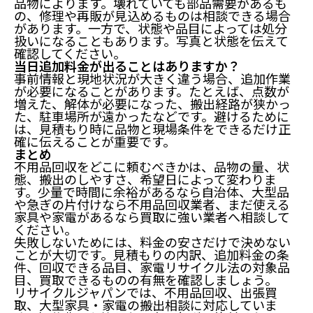
品物によります。壊れていても部品需要があるも
の、修理や再販が見込めるものは相談できる場合
があります。一方で、状態や品目によっては処分
扱いになることもあります。写真と状態を伝えて
確認してください。
当日追加料金が出ることはありますか？
事前情報と現地状況が大きく違う場合、追加作業
が必要になることがあります。たとえば、点数が
増えた、解体が必要になった、搬出経路が狭かっ
た、駐車場所が遠かったなどです。避けるために
は、見積もり時に品物と現場条件をできるだけ正
確に伝えることが重要です。
まとめ
不用品回収をどこに頼むべきかは、品物の量、状
態、搬出のしやすさ、希望日によって変わりま
す。少量で時間に余裕があるなら自治体、大型品
や急ぎの片付けなら不用品回収業者、まだ使える
家具や家電があるなら買取に強い業者へ相談して
ください。
失敗しないためには、料金の安さだけで決めない
ことが大切です。見積もりの内訳、追加料金の条
件、回収できる品目、家電リサイクル法の対象品
目、買取できるものの有無を確認しましょう。
リサイクルジャパンでは、不用品回収、出張買
取、大型家具・家電の搬出相談に対応していま