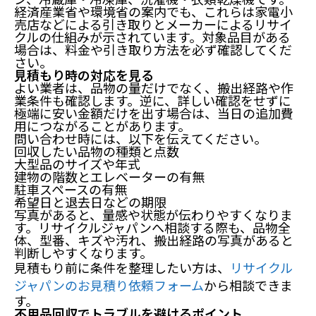
経済産業省や環境省の案内でも、これらは家電小
売店などによる引き取りとメーカーによるリサイ
クルの仕組みが示されています。対象品目がある
場合は、料金や引き取り方法を必ず確認してくだ
さい。
見積もり時の対応を見る
よい業者は、品物の量だけでなく、搬出経路や作
業条件も確認します。逆に、詳しい確認をせずに
極端に安い金額だけを出す場合は、当日の追加費
用につながることがあります。
問い合わせ時には、以下を伝えてください。
回収したい品物の種類と点数
大型品のサイズや年式
建物の階数とエレベーターの有無
駐車スペースの有無
希望日と退去日などの期限
写真があると、量感や状態が伝わりやすくなりま
す。リサイクルジャパンへ相談する際も、品物全
体、型番、キズや汚れ、搬出経路の写真があると
判断しやすくなります。
見積もり前に条件を整理したい方は、
リサイクル
ジャパンのお見積り依頼フォーム
から相談できま
す。
不用品回収でトラブルを避けるポイント