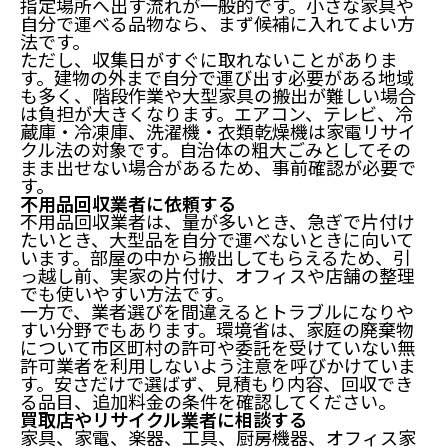
指定場所へ出す流れが一般的です。小さな家具や
自分で運べる品物なら、まず候補に入れてよい方
法です。
ただし、収集日がすぐに取れないことがありま
す。建物の外まで自分で運び出す必要がある地域
も多く、階段作業や大型家具の搬出が難しい場合
は負担が大きくなります。エアコン、テレビ、冷
蔵庫・冷凍庫、洗濯機・衣類乾燥機は家電リサイ
クル法の対象です。自治体の粗大ごみとしてその
まま出せない場合があるため、事前確認が必要で
す。
不用品回収業者に依頼する
不用品回収業者は、量が多いとき、急ぎで片付け
たいとき、大型品を自分で運べないときに向いて
います。部屋の中から搬出してもらえるため、引
っ越し前、実家の片付け、オフィスや店舗の整理
でも使いやすい方法です。
一方で、業者選びを間違えるとトラブルになりや
すい分野でもあります。環境省は、家庭の廃棄物
について市区町村の許可や委託を受けていない無
許可業者を利用しないよう注意を呼びかけていま
す。安さだけで選ばず、見積もり内容、回収でき
る品目、追加料金の条件を確認してください。
買取店やリサイクル業者に相談する
家具、家電、楽器、工具、厨房機器、オフィス家