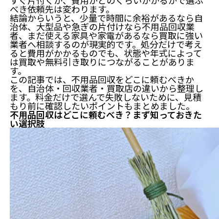
すぐ片付くか、費用がどのくらいかかるかで選ぶ
べき依頼先は変わります。
結論からいうと、少量で時間に余裕があるなら自
治体、大型品や急ぎの片付けなら不用品回収業
者、まだ使える家具や家電があるなら買取に強い
業者へ相談するのが現実的です。処分だけで考え
ると費用がかかるものでも、状態や年式によって
は買取や無料引き取りにつながることがありま
す。
この記事では、不用品回収をどこに頼むべきか
を、自治体・回収業者・買取店の違いから整理し
ます。料金だけで選んで失敗しないために、見積
もり前に確認したいポイントもまとめました。
不用品回収はどこに頼むべき？まず知っておきた
い選択肢