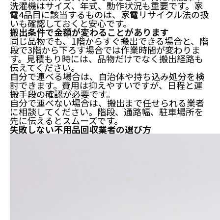
洗濯機はサイズ、年式、動作状況も重要です。家
電4品目に該当するものは、家電リサイクル法の扱
いも確認しておくと安心です。
搬出条件で金額が変わることがあります
同じ品物でも、1階からすぐ搬出できる場合と、階
段で3階から下ろす場合では作業時間が変わりま
す。見積もり時には、品物だけでなく搬出経路も
伝えてください。
自分で運べる場合は、自治体や持ち込み処分を検
討できます。費用は抑えやすいですが、日程と運
搬手段の確認が必要です。
自分で運べない場合は、搬出まで任せられる業者
に相談してください。階段、通路幅、駐車場所を
先に伝えるとスムーズです。
失敗しない不用品回収業者の選び方