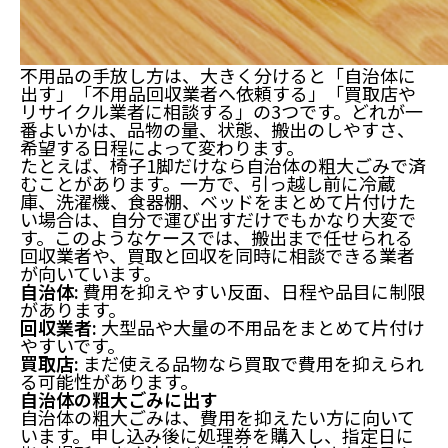
不用品の手放し方は、大きく分けると「自治体に
出す」「不用品回収業者へ依頼する」「買取店や
リサイクル業者に相談する」の3つです。どれが一
番よいかは、品物の量、状態、搬出のしやすさ、
希望する日程によって変わります。
たとえば、椅子1脚だけなら自治体の粗大ごみで済
むことがあります。一方で、引っ越し前に冷蔵
庫、洗濯機、食器棚、ベッドをまとめて片付けた
い場合は、自分で運び出すだけでもかなり大変で
す。このようなケースでは、搬出まで任せられる
回収業者や、買取と回収を同時に相談できる業者
が向いています。
自治体:
費用を抑えやすい反面、日程や品目に制限
があります。
回収業者:
大型品や大量の不用品をまとめて片付け
やすいです。
買取店:
まだ使える品物なら買取で費用を抑えられ
る可能性があります。
自治体の粗大ごみに出す
自治体の粗大ごみは、費用を抑えたい方に向いて
います。申し込み後に処理券を購入し、指定日に