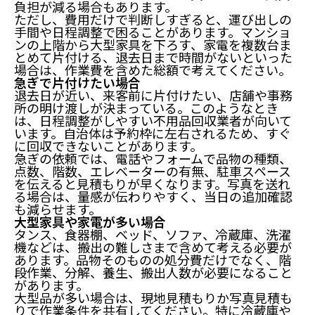
負担が減る場合もあります。
ただし、費用だけで判断しすぎると、運び出しの
手間や日程調整で困ることがあります。マンショ
ンの上階から大型家具を下ろす、家電を複数台ま
とめて片付ける、退去日まで時間がないといった
場合は、作業費を含めた総額で考えてください。
急ぎで片付けたい場合
退去日が近い、来客前に片付けたい、店舗や事務
所の明け渡しが決まっている。このようなとき
は、日程調整がしやすい不用品回収業者が向いて
います。自治体は予約枠に左右されるため、すぐ
に回収できないことがあります。
急ぎの依頼では、電話やフォームで品物の種類、
点数、階数、エレベーターの有無、駐車スペース
を伝えると見積もりが早くなります。写真を送れ
る場合は、量感が伝わりやすく、当日の追加確認
も減らせます。
大型家具や家電が多い場合
タンス、食器棚、ベッド、ソファ、冷蔵庫、洗濯
機などは、搬出の難しさまで含めて考える必要が
あります。品物そのものの処分費だけでなく、階
段作業、分解、養生、搬出人数が必要になること
があります。
大型品が多い場合は、現地見積もりか写真見積も
りで作業条件を共有してください。特に冷蔵庫や