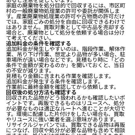
家庭の廃棄物を処分目的で回収するには、市区町
村の一般廃棄物処理業の許可や委託が関係しま
す。産業廃棄物処理業の許可や古物商の許可だけ
では、家庭ごみの処分を自由に回収できるわけで
はありません。買取対象として中古品を売却する
場合と、廃棄物として処分を依頼する場合は分け
て考えてください。
追加料金の条件を確認する
追加料金が発生しやすいのは、階段作業、解体作
業、吊り下げ作業、想定より品物が多い場合、駐
車場所が遠い場合などです。見積もり時に「どの
条件で金額が変わるのか」を聞いておくと、当日
の不安が減ります。
見積もり金額に含まれる作業を確認します。
追加料金が発生する条件を確認します。
作業前に最終金額を確認してから依頼します。
回収後の処分方法も確認する
回収された品物がどう扱われるかも確認したいポ
イントです。再販できるものはリユースへ、処分
が必要なものは適正なルートへ進むことが大切で
す。環境に配慮した片付けをしたい場合も、買取
やリユースに強い業者を選ぶ意味があります。
リサイクルジャパンでは、買取できる品物は再販
につなげ、回収や処分が必要な品物も含めて相談