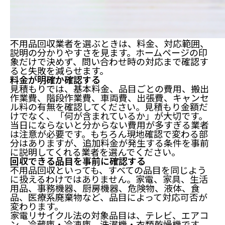
不用品回収業者を選ぶときは、料金、対応範囲、
説明の分かりやすさを見ます。ホームページの印
象だけで決めず、問い合わせ時の対応まで確認す
ると失敗を減らせます。
料金が明確か確認する
見積もりでは、基本料金、品目ごとの費用、搬出
作業費、階段作業費、車両費、出張費、キャンセ
ル料の有無を確認してください。見積もり金額だ
けでなく、「何が含まれているか」が大切です。
当日にならないと分からない費用が多すぎる業者
は注意が必要です。
もちろん現地確認で変わる部
分はありますが、追加料金が発生する条件を事前
に説明してくれる業者を選んでください。
回収できる品目を事前に確認する
不用品回収といっても、すべての品目を同じよう
に扱えるわけではありません。家電、家具、生活
用品、事務機器、厨房機器、危険物、液体、食
品、医療系廃棄物など、品目によって対応可否が
変わります。
家電リサイクル法の対象品目は、テレビ、エアコ
ン、冷蔵庫・冷凍庫、洗濯機・衣類乾燥機です。