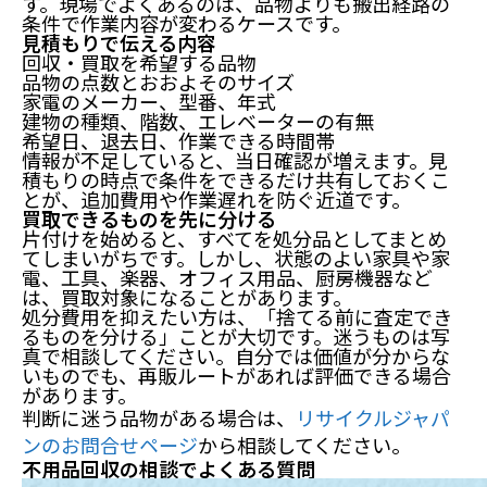
す。現場でよくあるのは、品物よりも搬出経路の
条件で作業内容が変わるケースです。
見積もりで伝える内容
回収・買取を希望する品物
品物の点数とおおよそのサイズ
家電のメーカー、型番、年式
建物の種類、階数、エレベーターの有無
希望日、退去日、作業できる時間帯
情報が不足していると、当日確認が増えます。見
積もりの時点で条件をできるだけ共有しておくこ
とが、追加費用や作業遅れを防ぐ近道です。
買取できるものを先に分ける
片付けを始めると、すべてを処分品としてまとめ
てしまいがちです。しかし、状態のよい家具や家
電、工具、楽器、オフィス用品、厨房機器など
は、買取対象になることがあります。
処分費用を抑えたい方は、「捨てる前に査定でき
るものを分ける」ことが大切です。
迷うものは写
真で相談してください。自分では価値が分からな
いものでも、再販ルートがあれば評価できる場合
があります。
判断に迷う品物がある場合は、
リサイクルジャパ
ンのお問合せページ
から相談してください。
不用品回収の相談でよくある質問