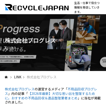
生活・仕事で役立つ
情報を発信していき
ます。
株式会社プログレス
ビジネス
LINK
株式会社プログレス
株式会社
プログレス
の運営するメディア「
不用品回収
プログレ
ス
」
内の記事「
【2026年最新】大切な思い出を整理するため
に。
おすすめの不用品回収＆遺品整理業者まとめ
」
に当社が掲載
されました。