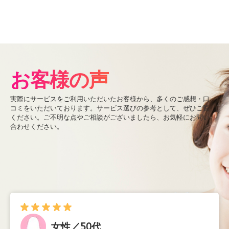
お客様の声
実際にサービスをご利用いただいたお客様から、多くのご感想・口
コミをいただいております。サービス選びの参考として、ぜひご覧
ください。ご不明な点やご相談がございましたら、お気軽にお問い
合わせください。
女性／50代
女性／60代