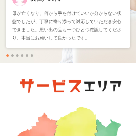
母が亡くなり、何から手を付けていいか分からない状
遠方に住んでいるため立ち会いが難しかったのです
態でしたが、丁寧に寄り添って対応していただき安心
が、事前の説明も分かりやすく、作業もスムーズに進
できました。思い出の品も一つひとつ確認してくださ
めていただきました。報告も丁寧で信頼できる業者さ
り、本当にお願いして良かったです。
んです。