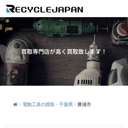
買取専門店が高く買取致します！
>
電動工具の買取
>
千葉県
>
勝浦市