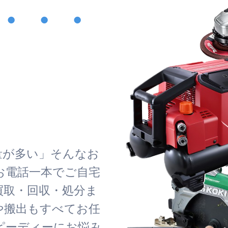
・・・
！
量が多い」そんなお
お電話一本でご自宅
買取・回収・処分ま
や搬出もすべてお任
ピーディーにお悩み