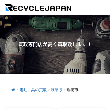
買取専門店が高く買取致します！
>
電動工具の買取
>
岐阜県
>
瑞穂市