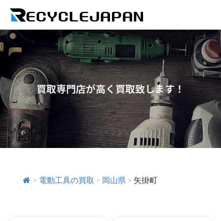
買取専門店が高く買取致します！
>
電動工具の買取
>
岡山県
>
矢掛町