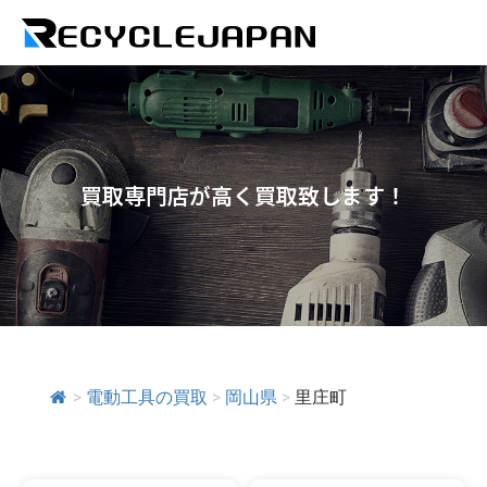
買取専門店が高く買取致します！
>
電動工具の買取
>
岡山県
>
里庄町