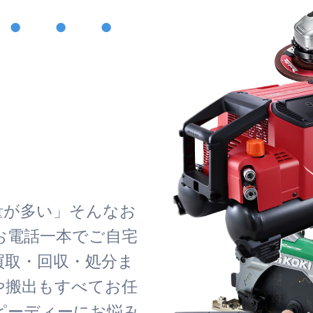
・・・
！
量が多い」そんなお
お電話一本でご自宅
買取・回収・処分ま
や搬出もすべてお任
ピーディーにお悩み