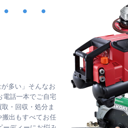
・・・
！
量が多い」そんなお
お電話一本でご自宅
買取・回収・処分ま
や搬出もすべてお任
ピーディーにお悩み