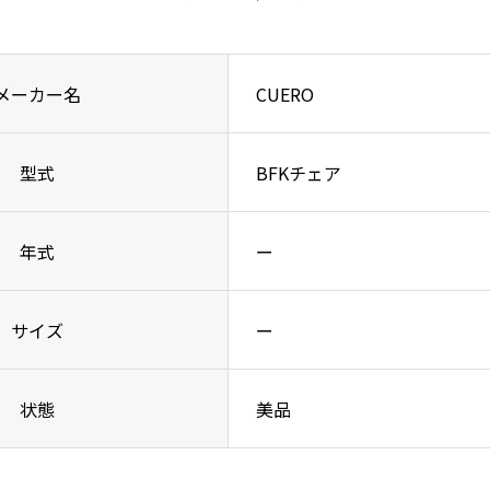
メーカー名
CUERO
型式
BFKチェア
年式
ー
サイズ
ー
状態
美品