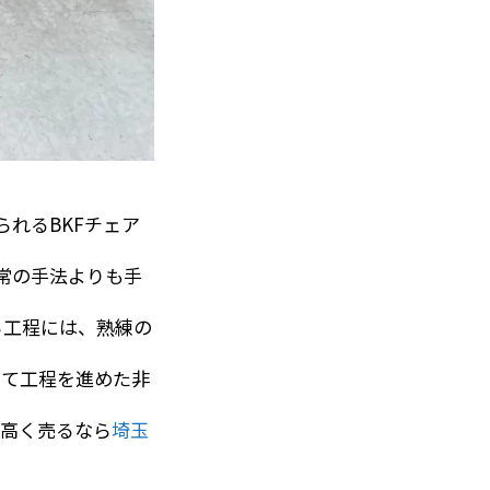
られるBKFチェア
常の手法よりも手
る工程には、熟練の
して工程を進めた非
を高く売るなら
埼玉