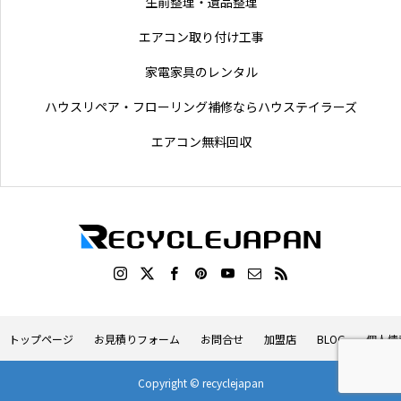
生前整理・遺品整理
エアコン取り付け工事
家電家具のレンタル
ハウスリペア・フローリング補修ならハウステイラーズ
エアコン無料回収
トップページ
お見積りフォーム
お問合せ
加盟店
BLOG
個人情
Copyright © recyclejapan