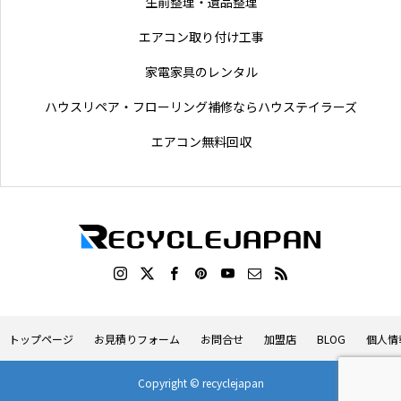
生前整理・遺品整理
エアコン取り付け工事
家電家具のレンタル
ハウスリペア・フローリング補修ならハウステイラーズ
エアコン無料回収
トップページ
お見積りフォーム
お問合せ
加盟店
BLOG
個人情
Copyright © recyclejapan