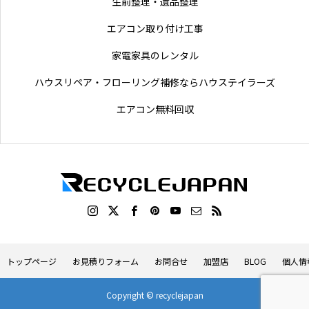
生前整理・遺品整理
エアコン取り付け工事
家電家具のレンタル
ハウスリペア・フローリング補修ならハウステイラーズ
エアコン無料回収
トップページ
お見積りフォーム
お問合せ
加盟店
BLOG
個人情
Copyright © recyclejapan