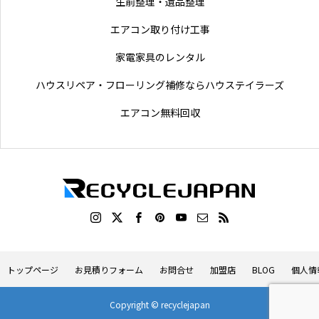
生前整理・遺品整理
エアコン取り付け工事
家電家具のレンタル
ハウスリペア・フローリング補修ならハウステイラーズ
エアコン無料回収
トップページ
お見積りフォーム
お問合せ
加盟店
BLOG
個人情
Copyright © recyclejapan