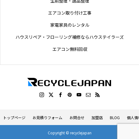
生前整理・遺品整理
エアコン取り付け工事
家電家具のレンタル
ハウスリペア・フローリング補修ならハウステイラーズ
エアコン無料回収
トップページ
お見積りフォーム
お問合せ
加盟店
BLOG
個人情
Copyright © recyclejapan