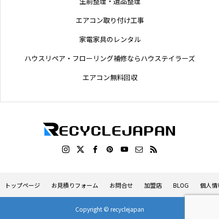
生前整理・遺品整理
エアコン取り付け工事
家電家具のレンタル
ハウスリペア・フローリング補修ならハウステイラーズ
エアコン無料回収
トップページ
お見積りフォーム
お問合せ
加盟店
BLOG
個人情
Copyright © recyclejapan