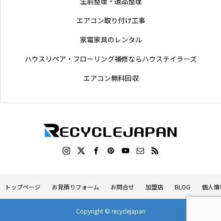
生前整理・遺品整理
エアコン取り付け工事
家電家具のレンタル
ハウスリペア・フローリング補修ならハウステイラーズ
エアコン無料回収
トップページ
お見積りフォーム
お問合せ
加盟店
BLOG
個人情
Copyright © recyclejapan